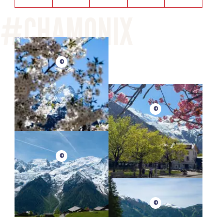
©
©
©
©