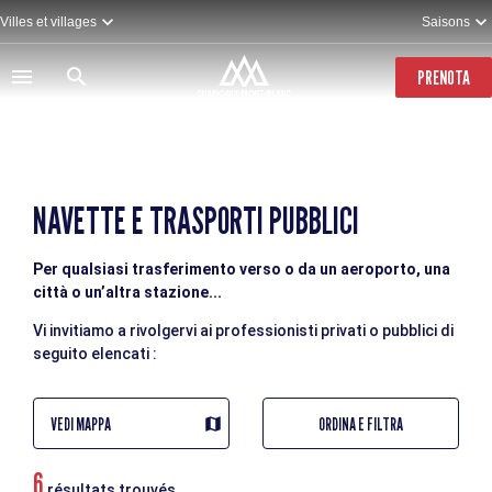
Salta
Villes et villages
Saisons
al
contenuto
principale
PRENOTA
NAVETTE E TRASPORTI PUBBLICI
Per qualsiasi trasferimento verso o da un aeroporto, una
città o un’altra stazione...
Vi invitiamo a rivolgervi ai professionisti privati o pubblici di
seguito elencati :
VEDI MAPPA
ORDINA E FILTRA
6
résultats trouvés