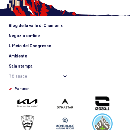
Blog della valle di Chamonix
Negozio on-line
Ufficio del Congresso
Ambiente
Sala stampa
TO space
Offices de tourisme
Partner
Photothèque
Inviate il vostro evento
Service groupes et séminaires
Scaricare