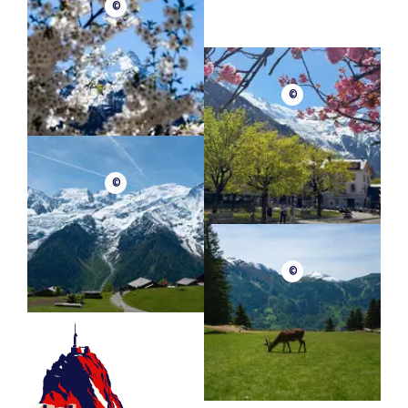
Le tariffe vantaggiose consentono di viaggiare liberamente
©
su tutti i percorsi.
Per sfruttare al meglio la rete e acquistare facilmente i
biglietti, scaricate l'applicazione Chamonix Mobilité.
©
www.chamonix-mobilite.com
©
©