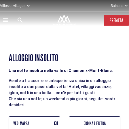
Salta
Villes et villages
Saisons
al
contenuto
principale
PRENOTA
ALLOGGIO INSOLITO
Una notte insolita nella valle di Chamonix-Mont-Blanc.
Venite a trascorrere un’esperienza unica in un alloggio
insolito a due passi dalla vetta! Hotel, villaggi vacanze,
igloo, notti in una bolla... ce n’è per tutti i gusti.
Che sia una notte, un weekend o più giorni, seguite i vostri
desideri.
VEDI MAPPA
ORDINA E FILTRA