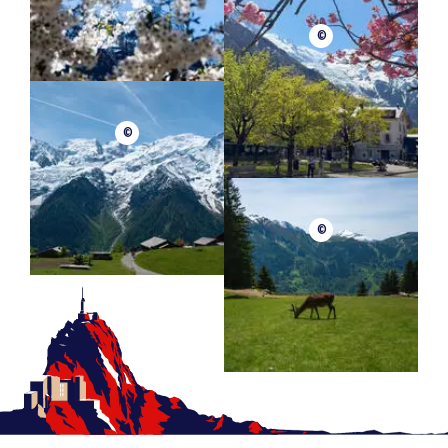
©
©
©