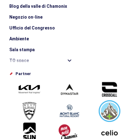
Blog della valle di Chamonix
Negozio on-line
Ufficio del Congresso
Ambiente
Sala stampa
TO space
Offices de tourisme
Partner
Photothèque
Inviate il vostro evento
Service groupes et séminaires
Scaricare
Turismo e disabilità