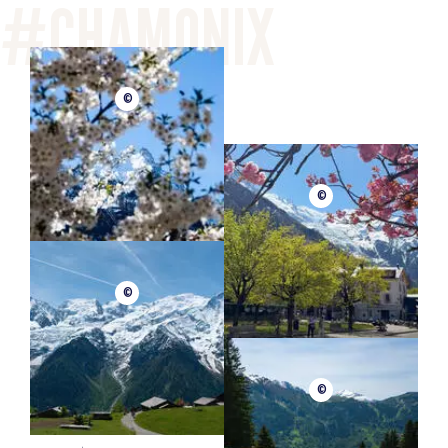
©
©
©
©