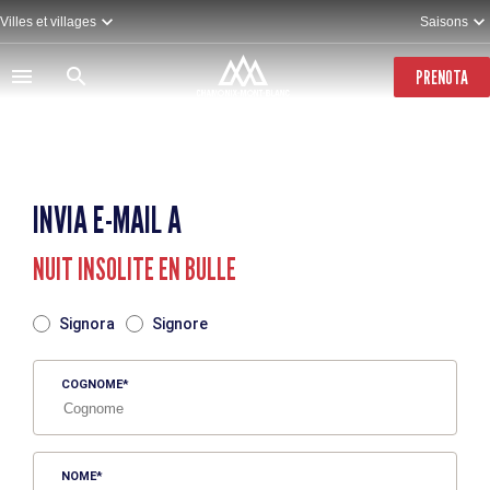
Salta
Villes et villages
Saisons
al
contenuto
principale
PRENOTA
INVIA E-MAIL A
NUIT INSOLITE EN BULLE
TITRE
Signora
Signore
COGNOME
NOME