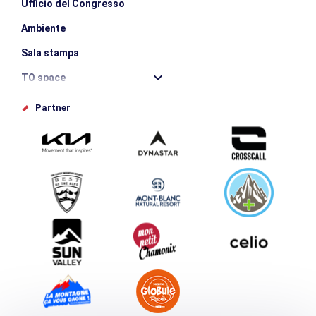
Ufficio del Congresso
Ambiente
Sala stampa
TO space
Offices de tourisme
Partner
Photothèque
Inviate il vostro evento
Service groupes et séminaires
Scaricare
Turismo e disabilità