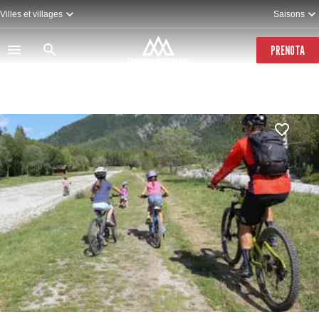
Salta
Villes et villages
Saisons
al
contenuto
principale
PRENOTA