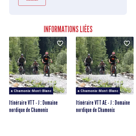
Altitudine di partenza
1013m
Elevazione positiva
370m
INFORMATIONS LIÉES
a Chamonix-Mont-Blanc
a Chamonix-Mont-Blanc
Itinéraire VTT - J : Domaine
Itinéraire VTT AE - J : Domaine
nordique de Chamonix
nordique de Chamonix