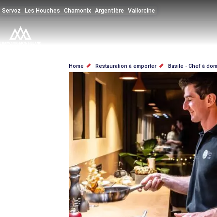
Salta
Servoz
Les Houches
Chamonix
Argentière
Vallorcine
al
contenuto
principale
BRICIOLE
Home
Restauration à emporter
Basile - Chef à dom
DI
PANE