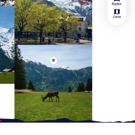
Routes
map
Carta
©