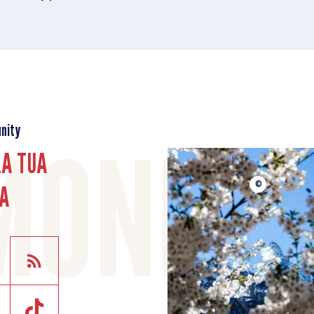
nity
LA TUA
A
©