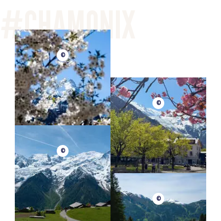
©
©
©
©