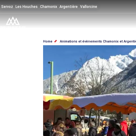
Salta
Servoz
Les Houches
Chamonix
Argentière
Vallorcine
al
contenuto
principale
BRICIOLE
Home
Animations et évènements Chamonix et Argenti
DI
PANE