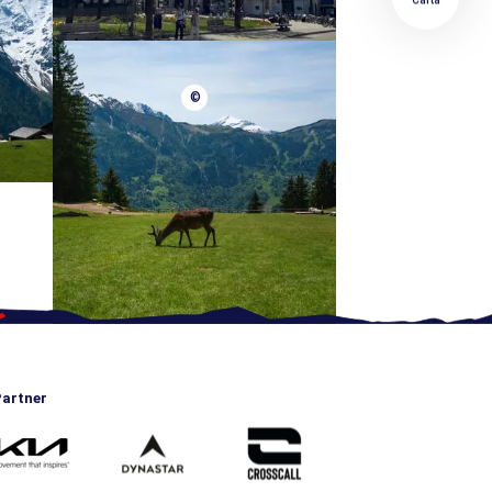
©
artner