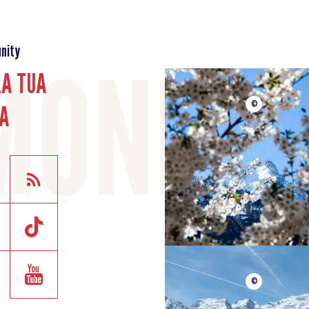
nity
LA TUA
A
©
©