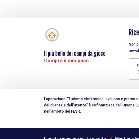
Rice
Non pe
newsl
Il più bello dei campi da gioco
Compra il mio pass
E
L'operazione "Turismo elettronico: sviluppo e promozion
del cliente e dell'utente" è cofinanziata dall'Unione
nell'ambito del FESR.
Il nostro impegno per la qualità
Mentions lé