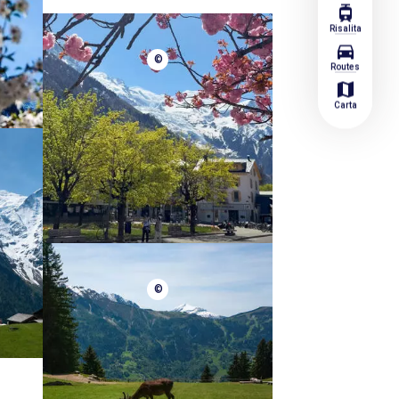
tram
Risalita
directions_car
©
Routes
map
Carta
©