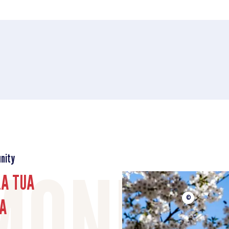
nity
LA TUA
A
©