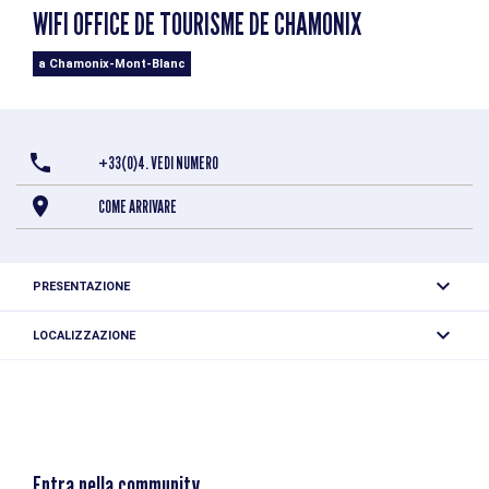
WIFI OFFICE DE TOURISME DE CHAMONIX
a Chamonix-Mont-Blanc
+33(0)4. VEDI NUMERO
COME ARRIVARE
PRESENTAZIONE
LOCALIZZAZIONE
Wifi Office de tourisme de Chamonix
85 pl du Triangle de l'Amitié
74400 Chamonix-Mont-Blanc
Entra nella community