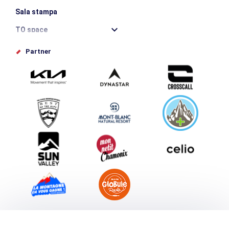
Sala stampa
TO space
Offices de tourisme
Partner
Photothèque
Inviate il vostro evento
Service groupes et séminaires
Scaricare
Turismo e disabilità