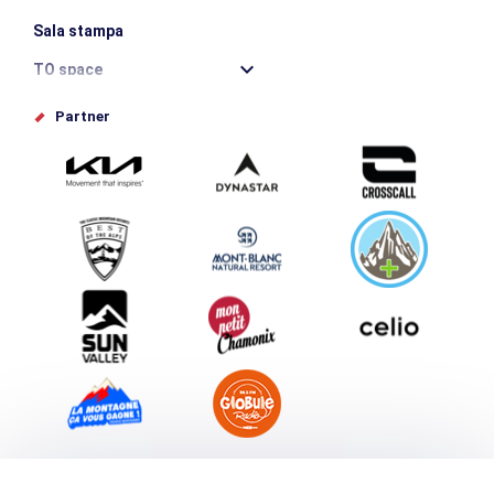
Sala stampa
TO space
Offices de tourisme
Partner
Photothèque
Inviate il vostro evento
Service groupes et séminaires
Scaricare
Turismo e disabilità