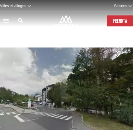
Salta
Villes et villages
Saisons
al
contenuto
principale
PRENOTA