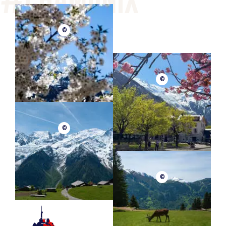
©
©
©
©