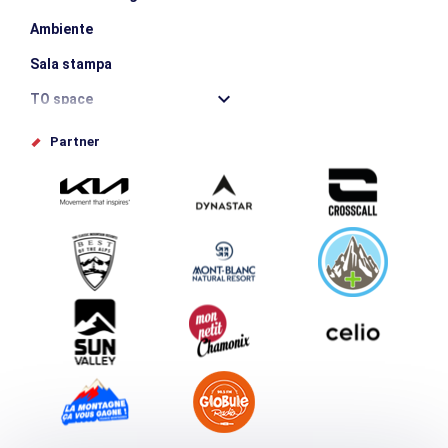
Ambiente
Sala stampa
TO space
Offices de tourisme
Partner
Photothèque
Inviate il vostro evento
Service groupes et séminaires
Scaricare
Turismo e disabilità