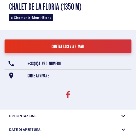
CHALET DE LA FLORIA (1350 M)
a Chamonix-Mont-Blanc
CONTATTACI VIA E-MAIL
+33(0)4. VEDI NUMERO
COME ARRIVARE
PRESENTAZIONE
Chalet buvette affacciato sul massiccio del Monte Bianco
DATE DI APERTURA