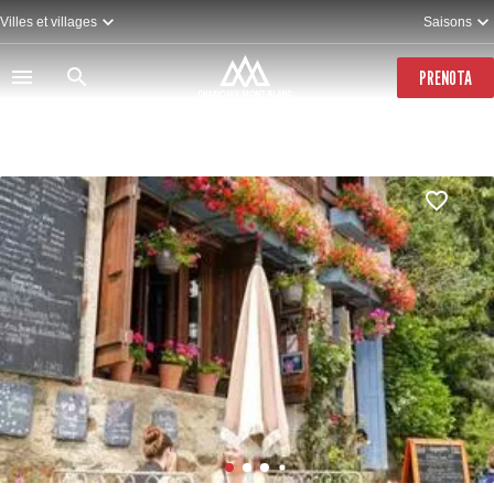
Salta
Villes et villages
Saisons
al
contenuto
principale
PRENOTA