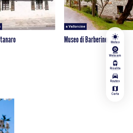
s
a Vallorcine
wb_sunny
tanaro
Museo di Barberine
Meteo
Webcam
tram
Risalita
directions_car
Routes
map
Carta