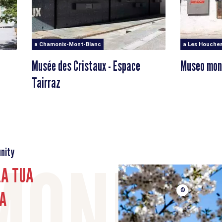
a Chamonix-Mont-Blanc
a Les Houche
Musée des Cristaux - Espace
Museo mon
Tairraz
nity
LA TUA
A
©