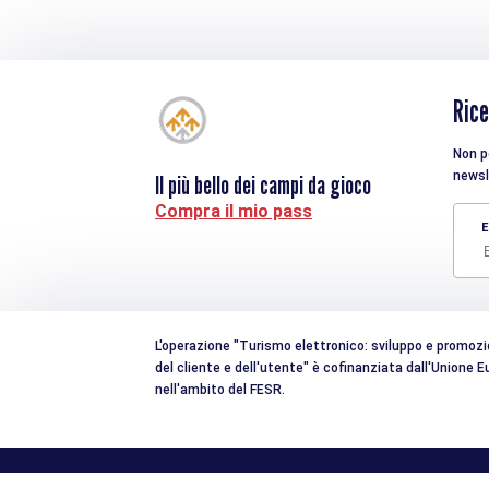
Rice
Non pe
newsl
Il più bello dei campi da gioco
Compra il mio pass
E
L'operazione "Turismo elettronico: sviluppo e promozion
del cliente e dell'utente" è cofinanziata dall'Unione
nell'ambito del FESR.
Il nostro impegno per la qualità
Mentions lé