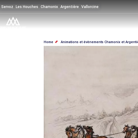
Salta
Servoz
Les Houches
Chamonix
Argentière
Vallorcine
al
contenuto
principale
BRICIOLE
Home
Animations et évènements Chamonix et Argenti
DI
PANE