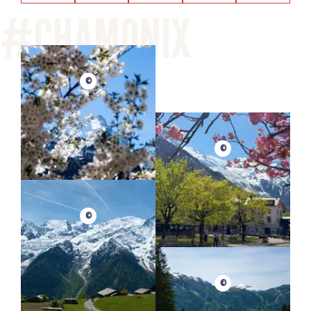
©
©
©
©