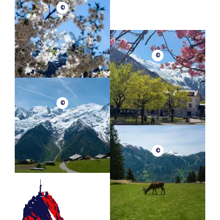
©
©
©
©