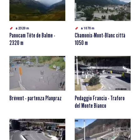
a 2320 m
a 1070 m
Panocam Tête de Balme -
Chamonix-Mont-Blanc città
2320 m
1050 m
Brévent - partenza Planpraz
Pedaggio Francia - Traforo
del Monte Bianco