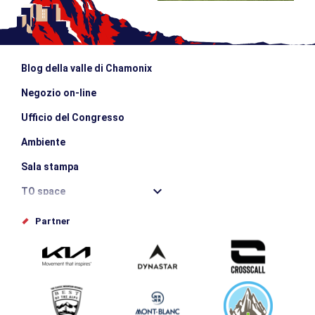
Blog della valle di Chamonix
Negozio on-line
Ufficio del Congresso
Ambiente
Sala stampa
TO space
Offices de tourisme
Partner
Photothèque
Inviate il vostro evento
Service groupes et séminaires
Scaricare