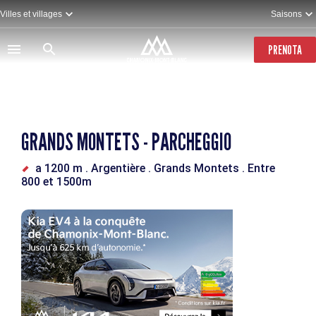
Salta
Villes et villages
Saisons
al
contenuto
principale
PRENOTA
GRANDS MONTETS - PARCHEGGIO
a 1200 m
. Argentière
. Grands Montets
. Entre
800 et 1500m