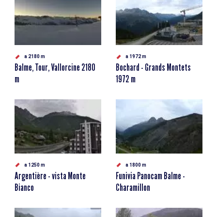
a 2180 m
a 1972 m
Balme, Tour, Vallorcine 2180
Bochard - Grands Montets
m
1972 m
a 1250 m
a 1800 m
Argentière - vista Monte
Funivia Panocam Balme -
Bianco
Charamillon