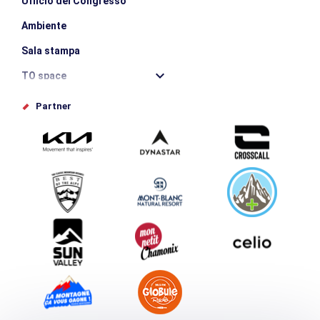
Ufficio del Congresso
Ambiente
Sala stampa
TO space
Offices de tourisme
Partner
Photothèque
Inviate il vostro evento
Service groupes et séminaires
Scaricare
Turismo e disabilità