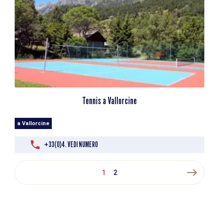
Tennis a Vallorcine
a Vallorcine
+33(0)4. VEDI NUMERO
east
1
2