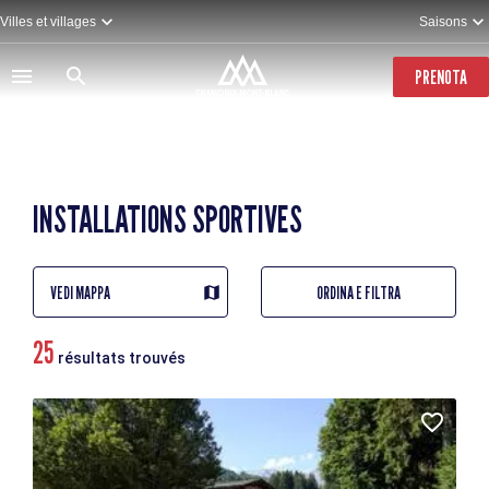
Salta
Villes et villages
Saisons
al
contenuto
principale
PRENOTA
INSTALLATIONS SPORTIVES
VEDI MAPPA
ORDINA E FILTRA
25
résultats trouvés