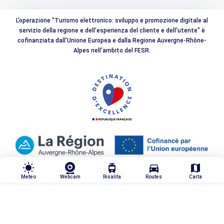
L'operazione "Turismo elettronico: sviluppo e promozione digitale al
servizio della regione e dell'esperienza del cliente e dell'utente" è
cofinanziata dall'Unione Europea e dalla Regione Auvergne-Rhône-
Alpes nell'ambito del FESR.
wb_sunny
tram
directions_car
map
Meteo
Webcam
Risalita
Routes
Carta
TRIER & FILTRER
highlight_off