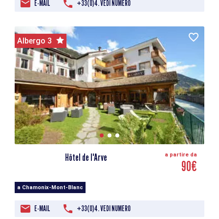
E-MAIL
+33(0)4. VEDI NUMERO
Albergo 3
Hôtel de l'Arve
a partire da
90€
a Chamonix-Mont-Blanc
E-MAIL
+33(0)4. VEDI NUMERO