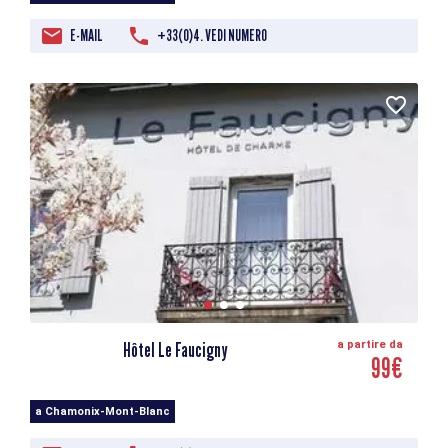
E-MAIL
+33(0)4. VEDI NUMERO
Hôtel Le Faucigny
a partire da
99€
a Chamonix-Mont-Blanc