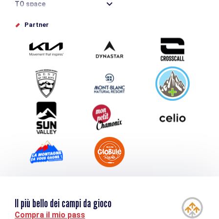
TO space
Offices de tourisme
Partner
Photothèque
Inviate il vostro evento
Service groupes et séminaires
Scaricare
Turismo e disabilità
Il più bello dei campi da gioco
Compra il mio pass