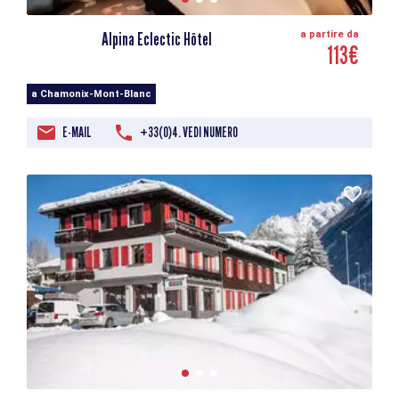
Alpina Eclectic Hôtel
a partire da
113€
a Chamonix-Mont-Blanc
E-MAIL
+33(0)4. VEDI NUMERO