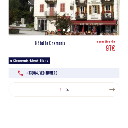
Hôtel le Chamonix
a partire da
97€
a Chamonix-Mont-Blanc
+33(0)4. VEDI NUMERO
east
1
2