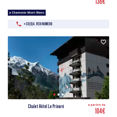
136€
a Chamonix-Mont-Blanc
+33(0)4. VEDI NUMERO
Chalet Hôtel Le Prieuré
a partire da
104€