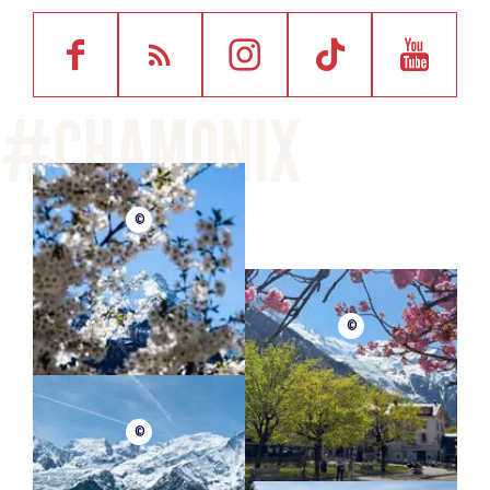
©
©
©