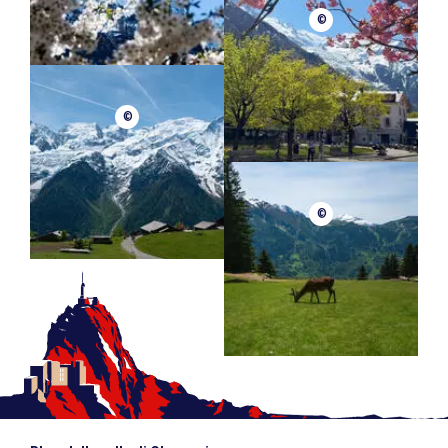
©
©
©