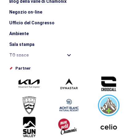
Blog della valle di Chamonix
Negozio on-line
Ufficio del Congresso
Ambiente
Sala stampa
TO space
Offices de tourisme
Partner
Photothèque
Inviate il vostro evento
Service groupes et séminaires
Scaricare
Turismo e disabilità