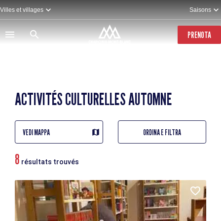
Salta
Villes et villages
Saisons
al
contenuto
principale
PRENOTA
ACTIVITÉS CULTURELLES AUTOMNE
VEDI MAPPA
ORDINA E FILTRA
8
résultats trouvés