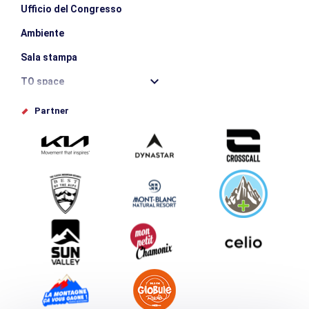
Ufficio del Congresso
Ambiente
Sala stampa
TO space
Offices de tourisme
Partner
Photothèque
Inviate il vostro evento
Service groupes et séminaires
Scaricare
Turismo e disabilità