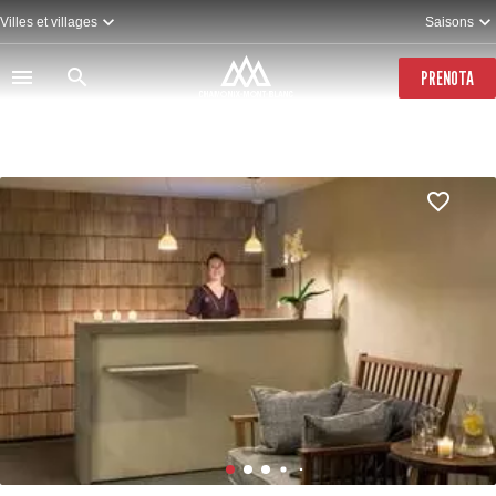
Salta
Villes et villages
Saisons
al
contenuto
principale
PRENOTA