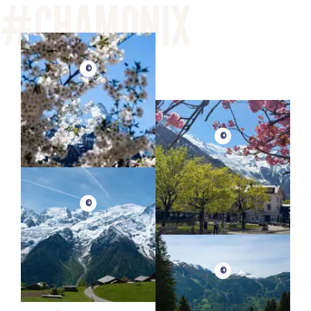
©
©
©
©