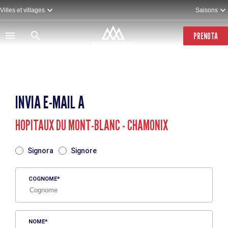
Salta
Villes et villages
Saisons
al
contenuto
principale
PRENOTA
INVIA E-MAIL A
HOPITAUX DU MONT-BLANC - CHAMONIX
TITRE
Signora
Signore
COGNOME
NOME