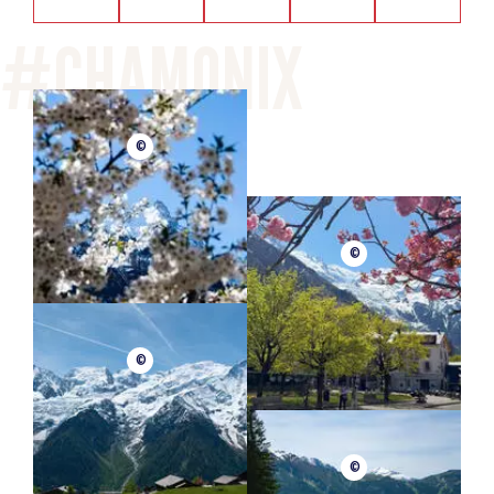
©
©
©
©