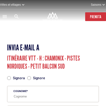
Salta
Villes et villages
Saisons
al
contenuto
principale
PRENOTA
INVIA E-MAIL A
ITINÉRAIRE VTT - H : CHAMONIX - PISTES
NORDIQUES - PETIT BALCON SUD
TITRE
Signora
Signore
COGNOME