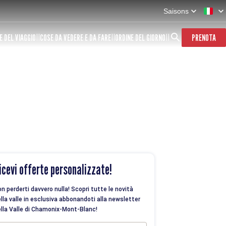
Saisons
E DEL VIAGGIO
COSE DA VEDERE E DA FARE
ORDINE DEL GIORNO
PRENOTA
icevi offerte personalizzate!
n perderti davvero nulla! Scopri tutte le novità
lla valle in esclusiva abbonandoti alla newsletter
lla Valle di Chamonix-Mont-Blanc!