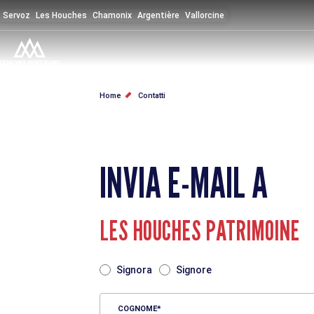
Salta
Servoz
Les Houches
Chamonix
Argentière
Vallorcine
al
contenuto
principale
BRICIOLE
Home
Contatti
DI
PANE
INVIA E-MAIL A
LES HOUCHES PATRIMOINE
TITRE
Signora
Signore
COGNOME