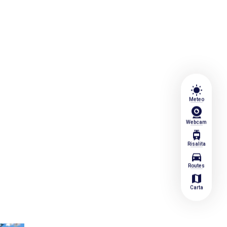
wb_sunny
Meteo
Webcam
tram
Risalita
directions_car
Routes
map
Carta