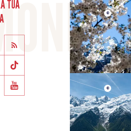
LA TUA
A
©
©