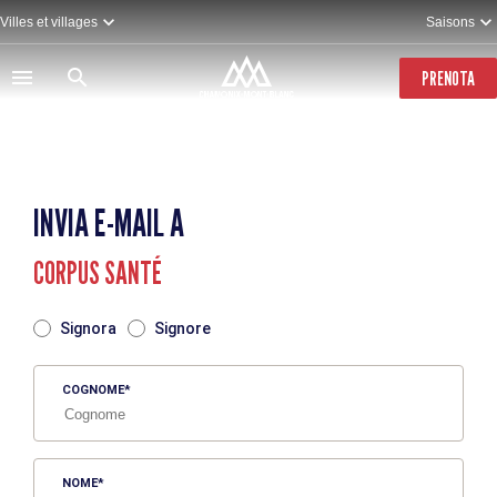
Salta
Villes et villages
Saisons
al
contenuto
principale
PRENOTA
INVIA E-MAIL A
CORPUS SANTÉ
TITRE
Signora
Signore
COGNOME
NOME