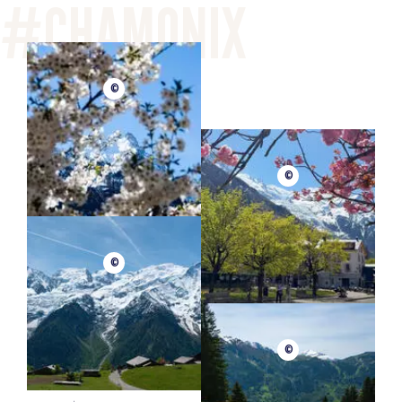
©
©
©
©