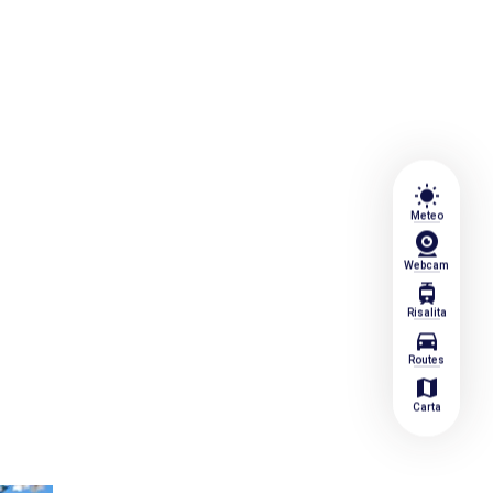
wb_sunny
Meteo
Webcam
tram
Risalita
directions_car
Routes
map
Carta