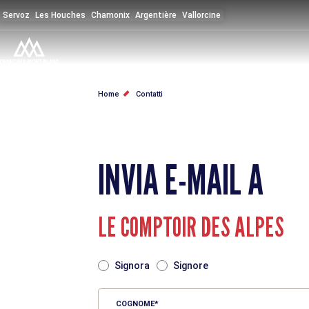
Salta
Servoz
Les Houches
Chamonix
Argentière
Vallorcine
al
contenuto
principale
BRICIOLE
Home
Contatti
DI
PANE
INVIA E-MAIL A
LE COMPTOIR DES ALPES
TITRE
Signora
Signore
COGNOME