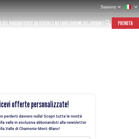
Saisons
E DEL VIAGGIO
COSE DA VEDERE E DA FARE
ORDINE DEL GIORNO
PRENOTA
icevi offerte personalizzate!
n perderti davvero nulla! Scopri tutte le novità
lla valle in esclusiva abbonandoti alla newsletter
lla Valle di Chamonix-Mont-Blanc!