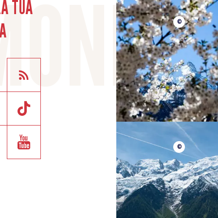
LA TUA
A
©
©