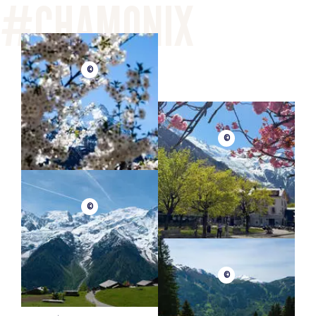
©
©
©
©