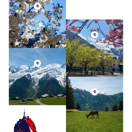
©
©
©
©