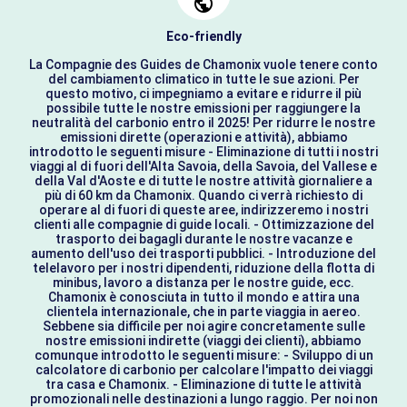
Eco-friendly
La Compagnie des Guides de Chamonix vuole tenere conto
del cambiamento climatico in tutte le sue azioni. Per
questo motivo, ci impegniamo a evitare e ridurre il più
possibile tutte le nostre emissioni per raggiungere la
neutralità del carbonio entro il 2025! Per ridurre le nostre
emissioni dirette (operazioni e attività), abbiamo
introdotto le seguenti misure - Eliminazione di tutti i nostri
viaggi al di fuori dell'Alta Savoia, della Savoia, del Vallese e
della Val d'Aoste e di tutte le nostre attività giornaliere a
più di 60 km da Chamonix. Quando ci verrà richiesto di
operare al di fuori di queste aree, indirizzeremo i nostri
clienti alle compagnie di guide locali. - Ottimizzazione del
trasporto dei bagagli durante le nostre vacanze e
aumento dell'uso dei trasporti pubblici. - Introduzione del
telelavoro per i nostri dipendenti, riduzione della flotta di
minibus, lavoro a distanza per le nostre guide, ecc.
Chamonix è conosciuta in tutto il mondo e attira una
clientela internazionale, che in parte viaggia in aereo.
Sebbene sia difficile per noi agire concretamente sulle
nostre emissioni indirette (viaggi dei clienti), abbiamo
comunque introdotto le seguenti misure: - Sviluppo di un
calcolatore di carbonio per calcolare l'impatto dei viaggi
tra casa e Chamonix. - Eliminazione di tutte le attività
promozionali nelle destinazioni a lungo raggio. Per noi non