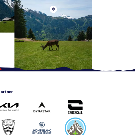
©
artner