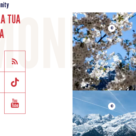
nity
LA TUA
A
©
©