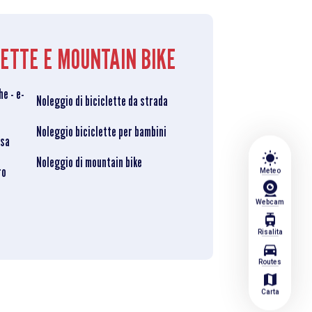
CLETTE E MOUNTAIN BIKE
he - e-
Noleggio di biciclette da strada
Noleggio biciclette per bambini
esa
wb_sunny
Noleggio di mountain bike
ro
Meteo
Webcam
tram
Risalita
directions_car
Routes
map
Carta