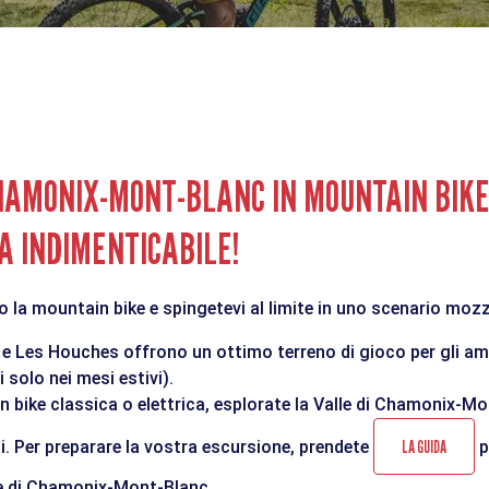
CHAMONIX-MONT-BLANC IN MOUNTAIN BIKE
A INDIMENTICABILE!
 o la mountain bike e spingetevi al limite in uno scenario moz
e e Les Houches offrono un ottimo terreno di gioco per gli a
 solo nei mesi estivi).
n bike classica o elettrica, esplorate la Valle di Chamonix-M
ati. Per preparare la vostra escursione, prendete
LA GUIDA
p
le di Chamonix-Mont-Blanc.