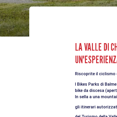
LA VALLE DI 
UN'ESPERIENZ
Riscoprite il ciclismo
I Bikes Parks di Balm
bike da discesa (aperti
In sella a una mountai
gli itinerari autorizz
del Turismo della Val