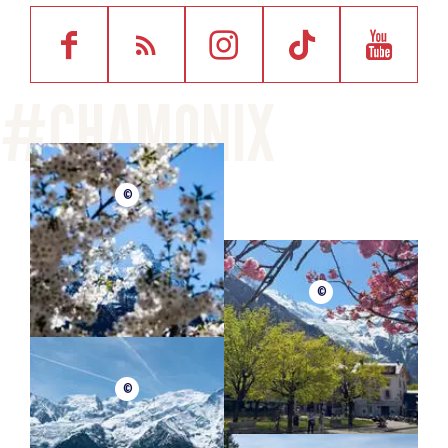
©
©
©