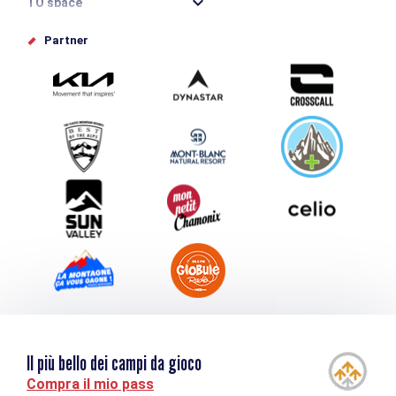
TO space
Offices de tourisme
Partner
Photothèque
Inviate il vostro evento
Service groupes et séminaires
Scaricare
Turismo e disabilità
Il più bello dei campi da gioco
Compra il mio pass