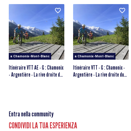
Route du Village
74400 Argentière
Fermata dell'autobus più vicina: Argentière FIS
Fermata del treno più vicina: Gare d'Argentière
Parcheggio nelle vicinanze.
a Chamonix-Mont-Blanc
a Chamonix-Mont-Blanc
Itinéraire VTT AE - G : Chamonix
Itinéraire VTT - G : Chamonix -
- Argentière - La rive droite du
Argentière - La rive droite du
bord d'Arve
bord d'Arve
Entra nella community
CONDIVIDI LA TUA ESPERIENZA