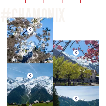
©
©
©
©