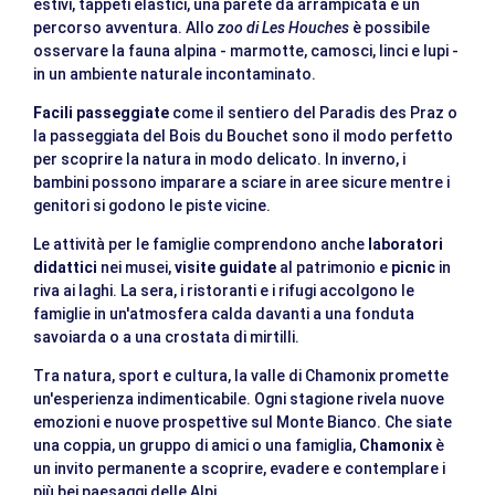
estivi, tappeti elastici, una parete da arrampicata e un
percorso avventura. Allo
zoo di Les Houches
è possibile
osservare la fauna alpina - marmotte, camosci, linci e lupi -
in un ambiente naturale incontaminato.
Facili passeggiate
come il sentiero del Paradis des Praz o
la passeggiata del Bois du Bouchet sono il modo perfetto
per scoprire la natura in modo delicato. In inverno, i
bambini possono imparare a sciare in aree sicure mentre i
genitori si godono le piste vicine.
Le attività per le famiglie comprendono anche
laboratori
didattici
nei musei,
visite guidate
al patrimonio e
picnic
in
riva ai laghi. La sera, i ristoranti e i rifugi accolgono le
famiglie in un'atmosfera calda davanti a una fonduta
savoiarda o a una crostata di mirtilli.
Tra natura, sport e cultura, la valle di Chamonix promette
un'esperienza indimenticabile. Ogni stagione rivela nuove
emozioni e nuove prospettive sul Monte Bianco. Che siate
una coppia, un gruppo di amici o una famiglia,
Chamonix
è
un invito permanente a scoprire, evadere e contemplare i
più bei paesaggi delle Alpi.