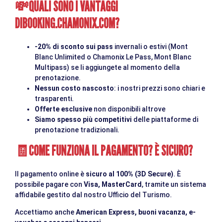
QUALI SONO I VANTAGGI
💸
DI
BOOKING.CHAMONIX.COM
?
-20% di sconto sui pass
invernali o estivi (Mont
Blanc Unlimited o Chamonix Le Pass, Mont Blanc
Multipass) se li aggiungete al momento della
prenotazione.
Nessun costo nascosto
: i nostri prezzi sono chiari e
trasparenti.
Offerte esclusive
non disponibili altrove
Siamo spesso più competitivi
delle piattaforme di
prenotazione tradizionali.
COME FUNZIONA IL PAGAMENTO? È SICURO?
🧾
Il pagamento online è
sicuro al 100% (3D Secure)
. È
possibile pagare con
Visa, MasterCard
, tramite un sistema
affidabile gestito dal nostro Ufficio del Turismo.
Accettiamo anche
American Express, buoni vacanza, e-