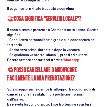
voucher e assegni bancari
.
Il pagamento in 4 rate è possibile con
Alma
COSA SIGNIFICA "SERVIZIO LOCALE"?
🤝
Il nostro team è presente a Chamonix tutto l'anno. Questo
significa:
- Consulenza personalizzata grazie alla conoscenza del
territorio
- Assistenza prima, durante e dopo la vacanza
- Se qualcosa va storto:
siamo lì, pronti ad aiutarvi!
Potete sempre contattarci tramite
Whatsapp
.
POSSO CANCELLARE O MODIFICARE
🔁
FACILMENTE LA MIA PRENOTAZIONE?
Sì, la maggior parte dei nostri alloggi offre
condizioni di
cancellazione flessibili
, fino a pochi giorni prima
dell'arrivo.
E se avete bisogno di aiuto, il nostro team vi assisterà