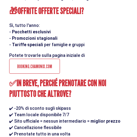
OFFRITE OFFERTE SPECIALI?
🎁
Sì, tutto l'anno:
-
Pacchetti esclusivi
-
Promozioni stagionali
-
Tariffe speciali
per famiglie e gruppi
Potete trovarle sulla pagina iniziale di
BOOKING.CHAMONIX.COM
IN BREVE, PERCHÉ PRENOTARE CON NOI
✅
PIUTTOSTO CHE ALTROVE?
✔️
-20% di sconto sugli skipass
✔️
Team locale disponibile 7/7
✔️
Sito ufficiale = nessun intermediario =
miglior prezzo
✔️
Cancellazione flessibile
✔️
Prenotate tutto in una volta