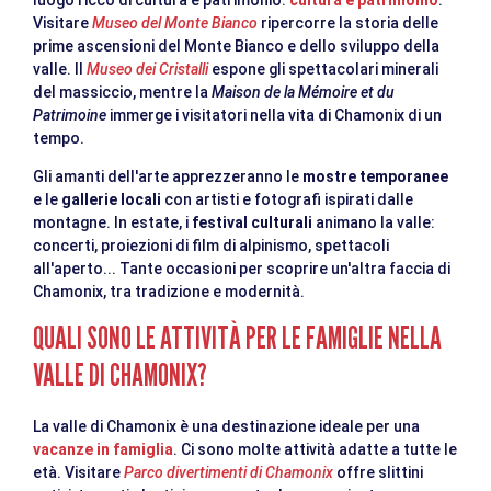
luogo ricco di cultura e patrimonio.
cultura e patrimonio
.
Visitare
Museo del Monte Bianco
ripercorre la storia delle
prime ascensioni del Monte Bianco e dello sviluppo della
valle. Il
Museo dei Cristalli
espone gli spettacolari minerali
del massiccio, mentre la
Maison de la Mémoire et du
Patrimoine
immerge i visitatori nella vita di Chamonix di un
tempo.
Gli amanti dell'arte apprezzeranno le
mostre temporanee
e le
gallerie locali
con artisti e fotografi ispirati dalle
montagne. In estate, i
festival culturali
animano la valle:
concerti, proiezioni di film di alpinismo, spettacoli
all'aperto... Tante occasioni per scoprire un'altra faccia di
Chamonix, tra tradizione e modernità.
QUALI SONO LE ATTIVITÀ PER LE FAMIGLIE NELLA
VALLE DI CHAMONIX?
La valle di Chamonix è una destinazione ideale per una
vacanze in famiglia
. Ci sono molte attività adatte a tutte le
età. Visitare
Parco divertimenti di Chamonix
offre slittini