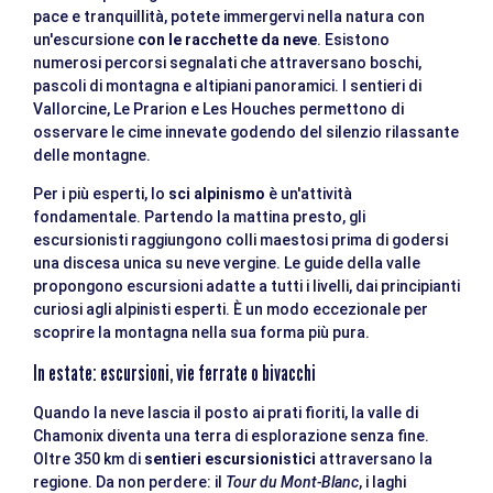
pace e tranquillità, potete immergervi nella natura con
un'escursione
con le racchette da neve
. Esistono
numerosi percorsi segnalati che attraversano boschi,
pascoli di montagna e altipiani panoramici. I sentieri di
Vallorcine, Le Prarion e Les Houches permettono di
osservare le cime innevate godendo del silenzio rilassante
delle montagne.
Per i più esperti, lo
sci alpinismo
è un'attività
fondamentale. Partendo la mattina presto, gli
escursionisti raggiungono colli maestosi prima di godersi
una discesa unica su neve vergine. Le guide della valle
propongono escursioni adatte a tutti i livelli, dai principianti
curiosi agli alpinisti esperti. È un modo eccezionale per
scoprire la montagna nella sua forma più pura.
In estate: escursioni, vie ferrate o bivacchi
Quando la neve lascia il posto ai prati fioriti, la valle di
Chamonix diventa una terra di esplorazione senza fine.
Oltre 350 km di
sentieri escursionistici
attraversano la
regione. Da non perdere: il
Tour du Mont-Blanc
, i laghi