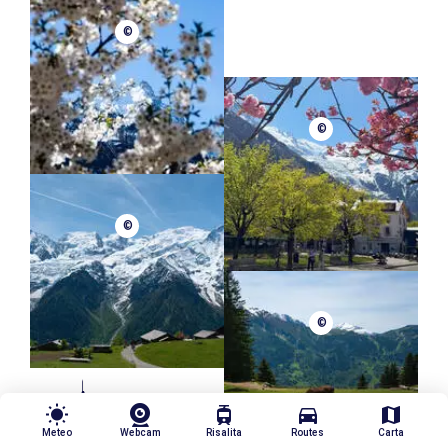
©
©
©
©
wb_sunny
tram
directions_car
map
Meteo
Webcam
Risalita
Routes
Carta