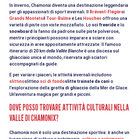
In inverno, Chamonix diventa una destinazione leggendaria
per gli appassionati di sport invernali. Il
Brévent-Flégère
i
Grands Montets
il
Tour-Balme
e Les
Houches
offrono una
varietà di piste con viste mozzafiato. Lo
sci freeride
e lo
snowboard
la fanno da padrone sulle piste polverose,
mentre i principianti possono imparare a sciare con
sicurezza in aree appositamente attrezzate. Il famoso
itinerario di 20 km
della Vallée Blanche
è una discesa sul
ghiacciaio unica al mondo, riservata agli sciatori
accompagnati da guide.
E per variare i piaceri, le attività invernali includono
slittino
slittino
sci di fondo
slitte trainate da cani
o
l'esplorazione della
grotta di ghiaccio
della Mer de Glace.
Un'avventura magica per grandi e piccini.
DOVE POSSO TROVARE ATTIVITÀ CULTURALI NELLA
VALLE DI CHAMONIX?
Chamonix non è solo una destinazione sportiva: è anche un