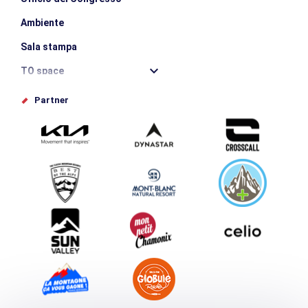
Ambiente
Sala stampa
TO space
Offices de tourisme
Partner
Photothèque
Inviate il vostro evento
Service groupes et séminaires
Scaricare
Turismo e disabilità