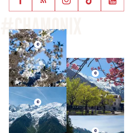
©
©
©
©