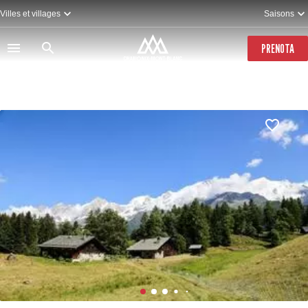
Salta
Villes et villages
Saisons
al
contenuto
principale
PRENOTA