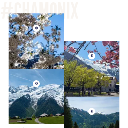
©
©
©
©