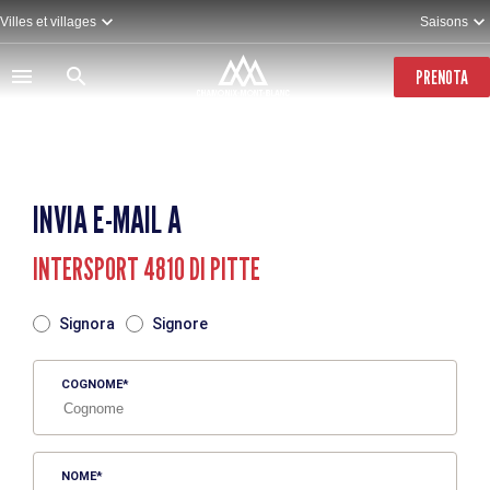
Salta
Villes et villages
Saisons
al
contenuto
principale
PRENOTA
INVIA E-MAIL A
INTERSPORT 4810 DI PITTE
TITRE
Signora
Signore
COGNOME
NOME