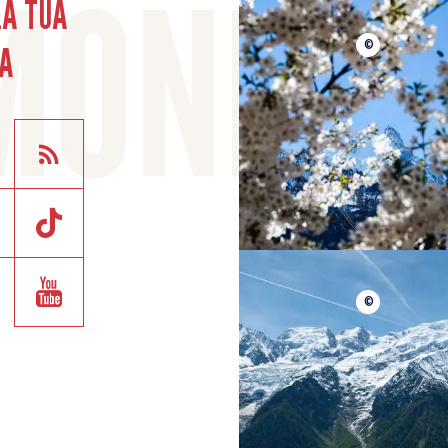
LA TUA
A
©
©