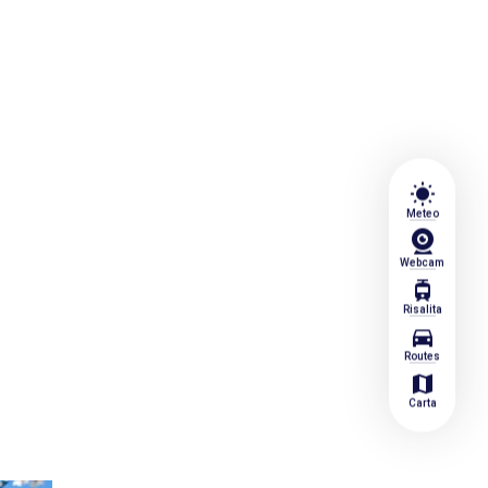
wb_sunny
Meteo
Webcam
tram
Risalita
directions_car
Routes
map
Carta