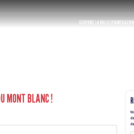
SCOPRIRE LA VALLE
PIANIFICAZION
DU MONT BLANC !
R
No
de
de