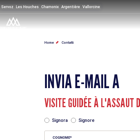
Salta
Servoz
Les Houches
Chamonix
Argentière
Vallorcine
al
contenuto
principale
BRICIOLE
Home
Contatti
DI
PANE
INVIA E-MAIL A
VISITE GUIDÉE À L'ASSAUT 
TITRE
Signora
Signore
COGNOME