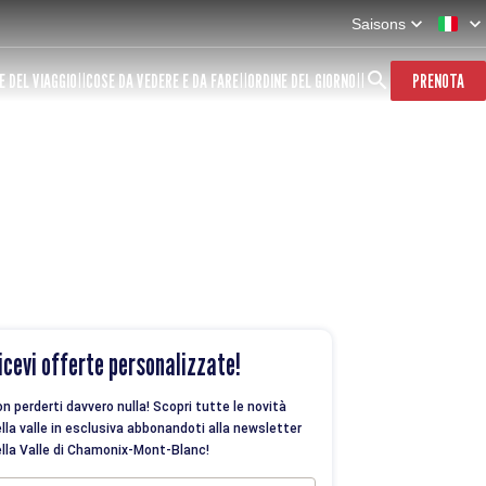
Saisons
E DEL VIAGGIO
COSE DA VEDERE E DA FARE
ORDINE DEL GIORNO
PRENOTA
icevi offerte personalizzate!
n perderti davvero nulla! Scopri tutte le novità
lla valle in esclusiva abbonandoti alla newsletter
lla Valle di Chamonix-Mont-Blanc!