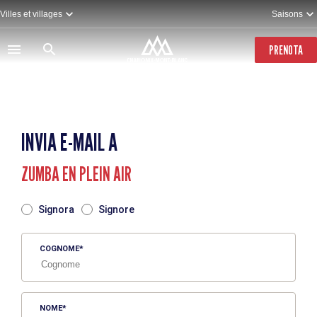
Salta
Villes et villages
Saisons
al
contenuto
principale
PRENOTA
INVIA E-MAIL A
ZUMBA EN PLEIN AIR
TITRE
Signora
Signore
COGNOME
NOME