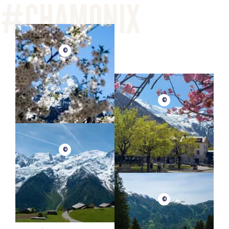
©
©
©
©