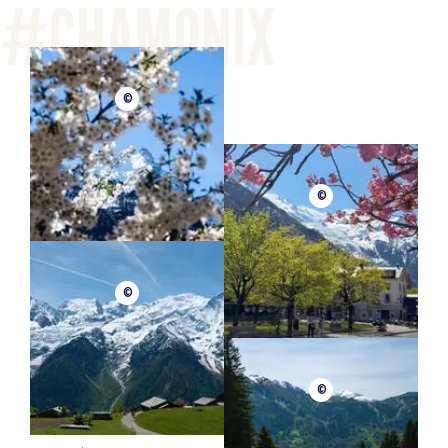
©
©
©
©