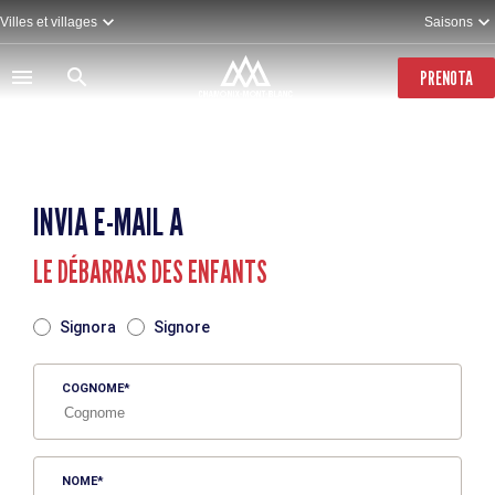
Salta
Villes et villages
Saisons
al
contenuto
principale
PRENOTA
INVIA E-MAIL A
LE DÉBARRAS DES ENFANTS
TITRE
Signora
Signore
COGNOME
NOME