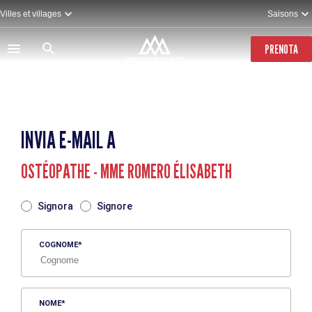
Salta
Villes et villages
Saisons
al
contenuto
principale
PRENOTA
INVIA E-MAIL A
OSTÉOPATHE - MME ROMERO ÉLISABETH
TITRE
Signora
Signore
COGNOME
NOME