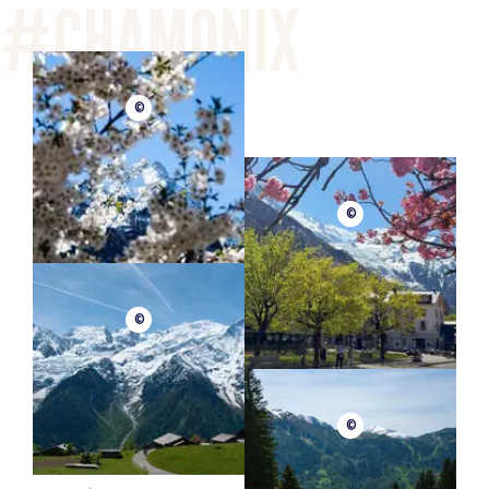
©
©
©
©