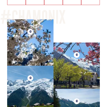
©
©
©
©