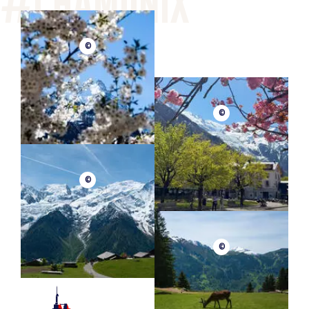
©
©
©
©