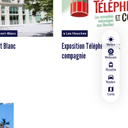
ont-Blanc
a Les Houches
wb_sunny
t Blanc
Exposition Téléphérique et
Meteo
compagnie
Webcam
tram
Risalita
directions_car
Routes
map
Carta