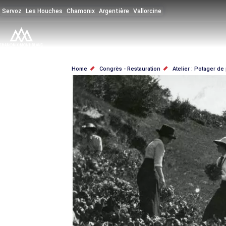
Salta
Servoz
Les Houches
Chamonix
Argentière
Vallorcine
al
contenuto
principale
BRICIOLE
Home
Congrès - Restauration
Atelier : Potager de
DI
PANE