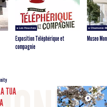
a Les Houches
a Chamonix-M
Exposition Téléphérique et
Museo Mon
compagnie
nity
LA TUA
A
©