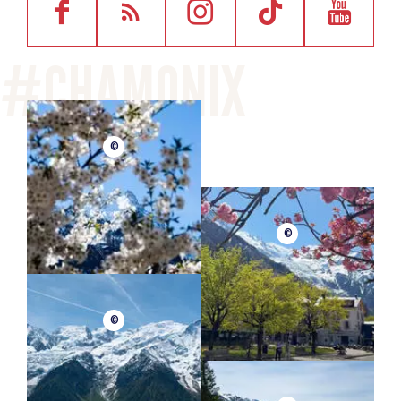
©
©
©