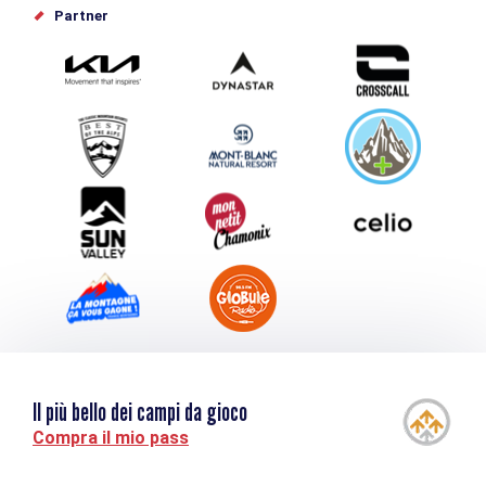
Offices de tourisme
Partner
Photothèque
Inviate il vostro evento
Service groupes et séminaires
Scaricare
Turismo e disabilità
Il più bello dei campi da gioco
Compra il mio pass