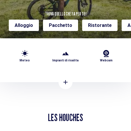
TROVA QUELLO CHE FA PER TE!
Alloggio
Pacchetto
Ristorante
A
Meteo
Impianti di risalita
Webcam
LES HOUCHES