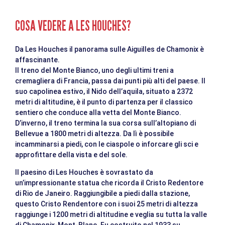
COSA VEDERE A LES HOUCHES?
Da Les Houches il panorama sulle Aiguilles de Chamonix è
affascinante.
Il treno del Monte Bianco, uno degli ultimi treni a
cremagliera di Francia, passa dai punti più alti del paese. Il
suo capolinea estivo, il Nido dell’aquila, situato a 2372
metri di altitudine, è il punto di partenza per il classico
sentiero che conduce alla vetta del Monte Bianco.
D’inverno, il treno termina la sua corsa sull’altopiano di
Bellevue a 1800 metri di altezza. Da lì è possibile
incamminarsi a piedi, con le ciaspole o inforcare gli sci e
approfittare della vista e del sole.
Il paesino di Les Houches è sovrastato da
un’impressionante statua che ricorda il Cristo Redentore
di Rio de Janeiro. Raggiungibile a piedi dalla stazione,
questo Cristo Rendentore con i suoi 25 metri di altezza
raggiunge i 1200 metri di altitudine e veglia su tutta la valle
di Chamonix-Mont-Blanc. Fu costruito nel 1933 su