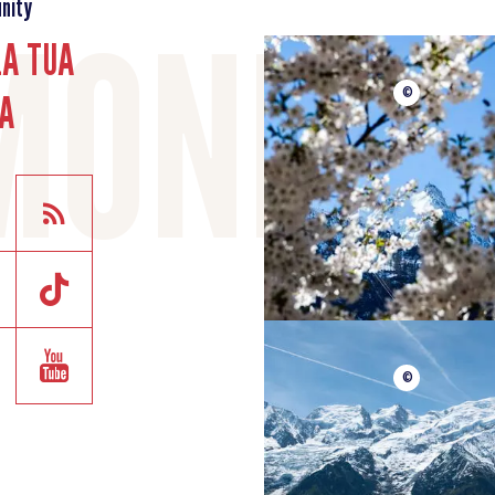
nity
LA TUA
A
©
©