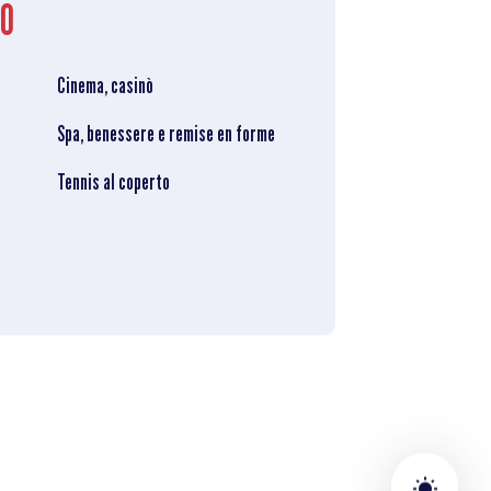
SO
Cinema, casinò
Spa, benessere e remise en forme
Tennis al coperto
wb_sunny