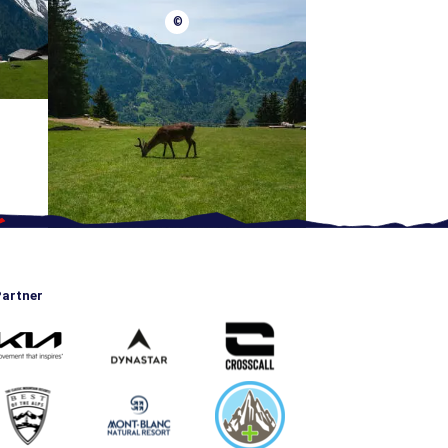
©
artner