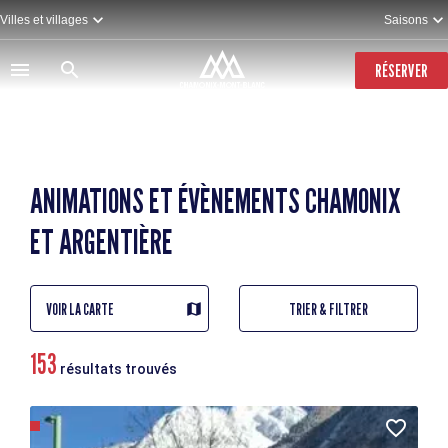
Aller
Villes et villages
Saisons
au
contenu
principal
RÉSERVER
ANIMATIONS ET ÉVÈNEMENTS CHAMONIX
ET ARGENTIÈRE
VOIR LA CARTE
TRIER & FILTRER
153
résultats trouvés