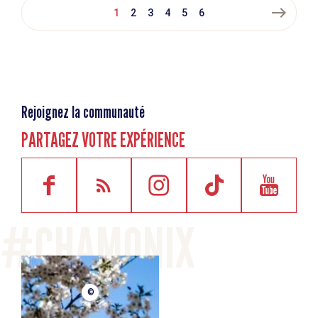
east
1
2
3
4
5
6
Rejoignez la communauté
PARTAGEZ VOTRE EXPÉRIENCE
©