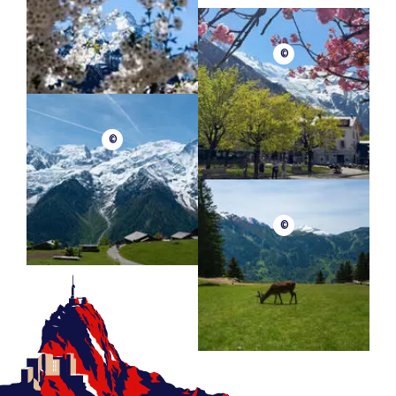
©
©
©