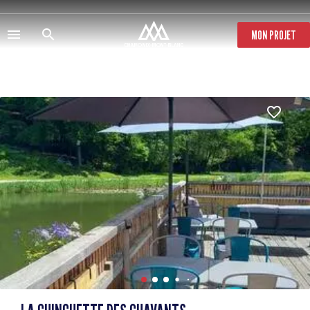
Salta
al
contenuto
MON PROJET
principale