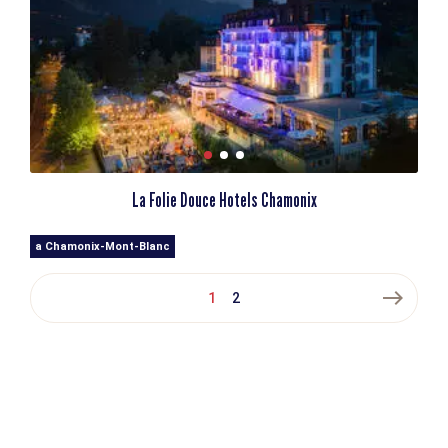
La Folie Douce Hotels Chamonix
a Chamonix-Mont-Blanc
east
1
2