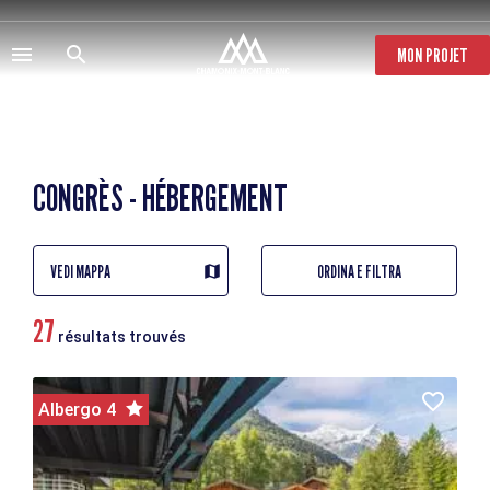
Salta
al
contenuto
MON PROJET
principale
CONGRÈS - HÉBERGEMENT
VEDI MAPPA
ORDINA E FILTRA
27
résultats trouvés
Albergo 4