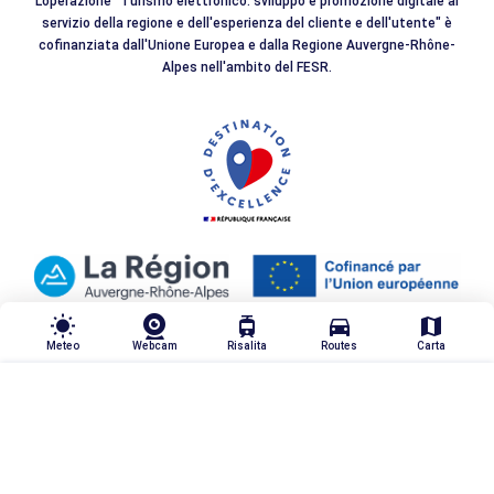
L'operazione "Turismo elettronico: sviluppo e promozione digitale al
servizio della regione e dell'esperienza del cliente e dell'utente" è
cofinanziata dall'Unione Europea e dalla Regione Auvergne-Rhône-
Alpes nell'ambito del FESR.
wb_sunny
tram
directions_car
map
Meteo
Webcam
Risalita
Routes
Carta
TRIER & FILTRER
highlight_off