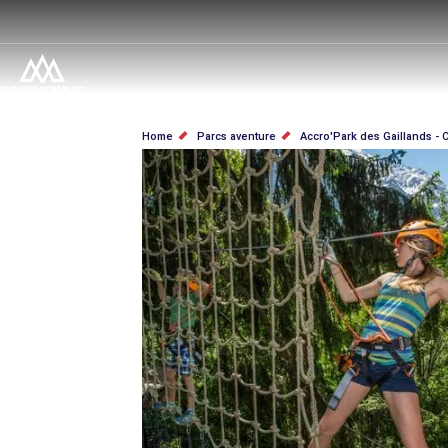
Salta
al
contenuto
principale
BRICIOLE
Home
Parcs aventure
Accro'Park des Gaillands 
DI
PANE