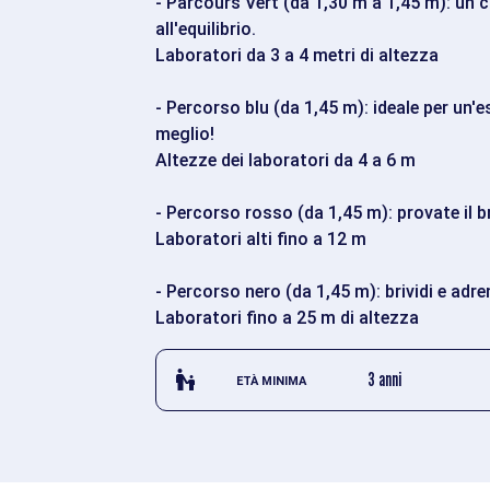
- Parcours Vert (da 1,30 m a 1,45 m): un c
all'equilibrio.
Laboratori da 3 a 4 metri di altezza
- Percorso blu (da 1,45 m): ideale per un'e
meglio!
Altezze dei laboratori da 4 a 6 m
- Percorso rosso (da 1,45 m): provate il bri
Laboratori alti fino a 12 m
- Percorso nero (da 1,45 m): brividi e adren
Laboratori fino a 25 m di altezza
escalator_warning_black
3 anni
ETÀ MINIMA