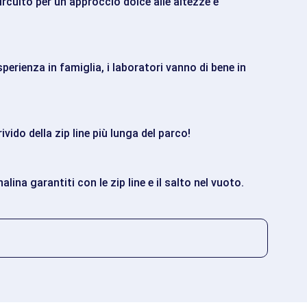
ircuito per un approccio dolce alle altezze e
sperienza in famiglia, i laboratori vanno di bene in
vido della zip line più lunga del parco!
alina garantiti con le zip line e il salto nel vuoto.