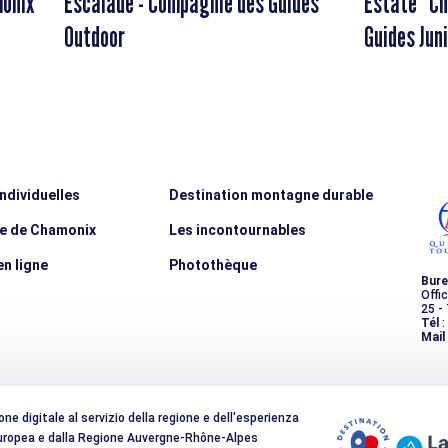
monix
Escalade - Compagnie des Guides
Estate "Ch
Outdoor
Guides Jun
individuelles
Destination montagne durable
ée de Chamonix
Les incontournables
n ligne
Photothèque
Bure
Offi
25 -
Tél
:
Mail
e digitale al servizio della regione e dell'esperienza
 Europea e dalla Regione Auvergne-Rhône-Alpes