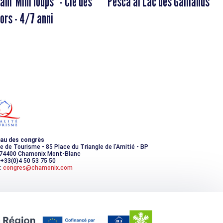
am' Mini loups" - Cie des
Pesca al Lac des Gaillands
iors - 4/7 anni
au des congrès
ce de Tourisme - 85 Place du Triangle de l'Amitié - BP
 74400 Chamonix Mont-Blanc
 +33(0)4 50 53 75 50
:
congres@chamonix.com