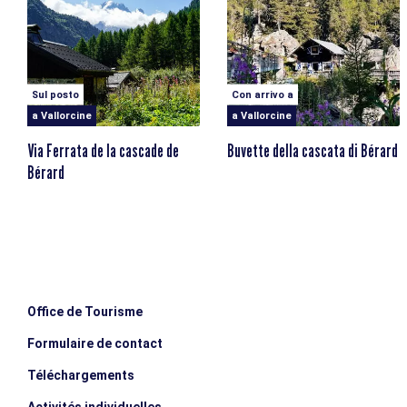
Aiguilles Rouges. Impossibile non pensare qui al celebre
falso coniatore Joseph Samuel Farinet, che si sarebbe
rifugiato nella grotta vicina...
Sul posto
Con arrivo a
a Vallorcine
a Vallorcine
Via Ferrata de la cascade de
Buvette della cascata di Bérard
Bérard
Office de Tourisme
Formulaire de contact
Téléchargements
Activités individuelles