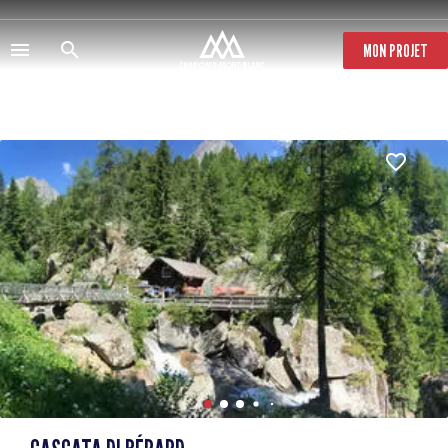
Salta
al
contenuto
MON PROJET
principale