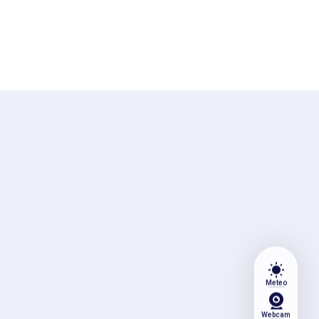
wb_sunny
Meteo
Webcam