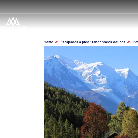
Salta
al
contenuto
principale
BRICIOLE
Home
Escapades à pied : randonnées douces
Pet
DI
PANE