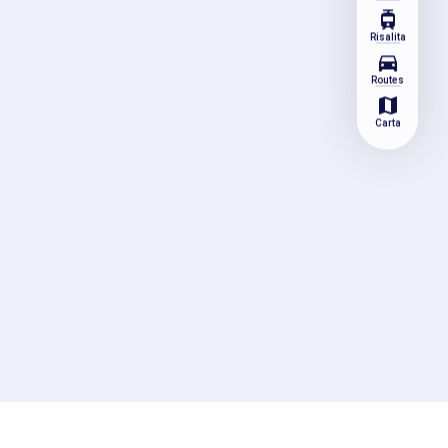
tram
Risalita
directions_car
Routes
map
Carta