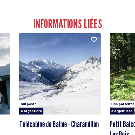
INFORMATIONS LIÉES
Sul posto
Con partenza
a Argentière
a Argentière
Télécabine de Balme - Charamillon
Petit Balc
Les Bois