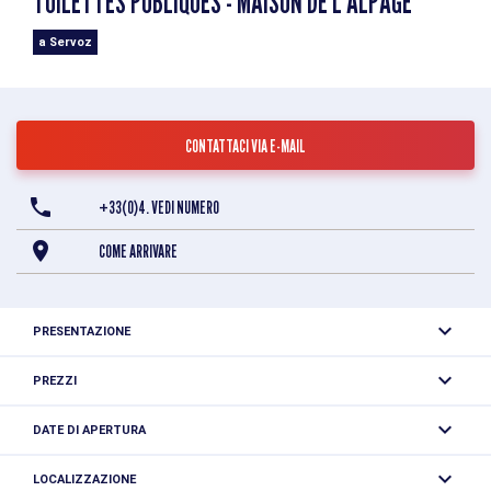
TOILETTES PUBLIQUES - MAISON DE L'ALPAGE
a Servoz
CONTATTACI VIA E-MAIL
+33(0)4. VEDI NUMERO
COME ARRIVARE
PRESENTAZIONE
Free public restrooms in the Maison de l'Alpage.
PREZZI
Gratuito.
DATE DI APERTURA
Tutto l'anno.
LOCALIZZAZIONE