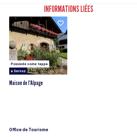
Toilettes publiques - Maison de l'Alpage
INFORMATIONS LIÉES
Maison de l'Alpage
113 rue du Bouchet
74310 Servoz
Stazione ferroviaria più vicina: Gare de Servoz
Parcheggio gratuito nelle vicinanze
Possiede come tappa
a Servoz
Maison de l'Alpage
Office de Tourisme